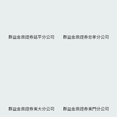
群益金鼎證券延平分公司
群益金鼎證券忠孝分公司
群益金鼎證券東大分公司
群益金鼎證券東門分公司