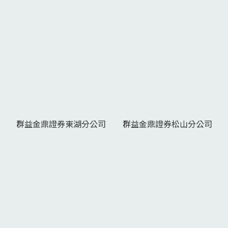
群益金鼎證券東湖分公司
群益金鼎證券松山分公司