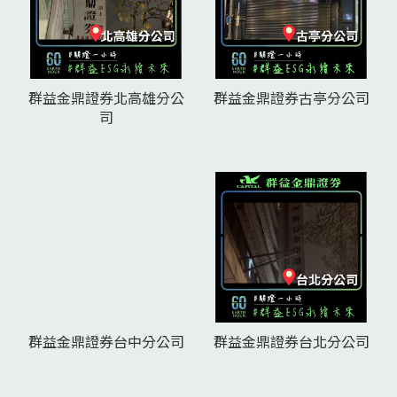
群益金鼎證券北高雄分公
群益金鼎證券古亭分公司
司
群益金鼎證券台中分公司
群益金鼎證券台北分公司