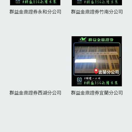
群益金鼎證券永和分公司
群益金鼎證券竹南分公司
群益金鼎證券西湖分公司
群益金鼎證券宜蘭分公司