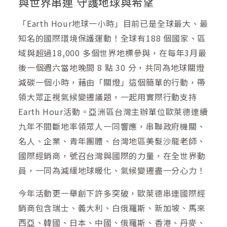
與世界串連 守護地球與希望
「Earth Hour地球一小時」目前已是全球最大、最
知名的國際環境保護運動！全球有188 個國家、區
域與超過18,000 多個世界地標參與，在每年3月最
後一個週六當地晚間 8 點 30 分，共同為地球關燈
減碳一個小時，藉由「關燈」這個簡單的行動，帶
領大眾正視氣候變遷議題，一起用實際行動支持
Earth Hour活動。亞洲區台灣主辦單位歐萊德連續
九年不間斷地率領眾人一同響應，串聯政府機關、
名人、企業、青年團體、台灣地區美髮沙龍老師、
國際經銷商，號召台灣與國際的力量，在全世界動
員，一同為減緩地球暖化、氣候變遷盡一分心力！
今年活動更一舉創下許多突破，歐萊德串連國際經
銷商包含瑞士、義大利、白俄羅斯、新加坡、馬來
西亞、韓國、日本、中國、俄羅斯、香港、丹麥、