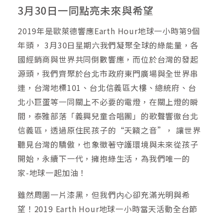
3月30日一同點亮未來與希望
2019年是歐萊德響應Earth Hour地球一小時第9個
年頭， 3月30日星期六我們凝聚全球的綠能量，各
國經銷商與世界共同倒數響應，而位於台灣的發起
源頭，我們齊聚於台北市政府東門廣場與全世界串
連，台灣地標101、台北信義區大樓、總統府、台
北小巨蛋等一同關上不必要的電燈，在關上燈的瞬
間，泰雅部落「義興兒童合唱團」的歌聲響徹台北
信義區，透過原住民孩子的“天籟之音”， 讓世界
聽見台灣的驕傲，也象徵著守護環境與未來從孩子
開始，永續下一代，擁抱綠生活，為我們唯一的
家-地球一起加油！
雖然周圍一片漆黑，但我們内心卻充滿光明與希
望！2019 Earth Hour地球一小時當天活動全台節