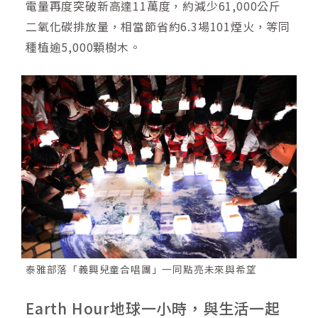
電量再度突破新高達11萬度，約減少61,000公斤
二氧化碳排放量，相當節省約6.3場101煙火，等同
種植逾5,000顆樹木。
泰雅部落「義興兒童合唱團」一同點亮未來與希望
Earth Hour地球一小時，與生活一起