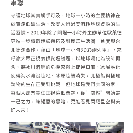
串聯
守護地球其實觸手可及，地球一小時的主要精神在
於實踐低碳生活，改變人們過度消耗地球資源的生
活習慣。2019年除了關燈一小時外主辦單位歐萊德
更進一步將環境議題拓及到民眾生活圈，首度與台
北捷運合作，藉由「地球一小時3D彩繪列車」，來
呼籲大眾正視氣候變遷議題，以地球暖化為設計概
念，將冰川溶解的危機感搬上捷運車廂，冰層融化
使得海水淹沒陸地、冰原陸續消失，北極熊與極地
動物的生存正受到挑戰，但地球是我們共同的家，
每個人都有責任正視這個問題，從”關燈”開始盡
一己之力，讓短暫的黑暗，更能看見閃耀星空與美
好未來！