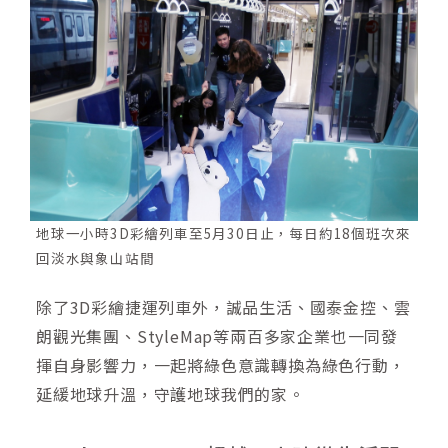
地球一小時3D彩繪列車至5月30日止，每日約18個班次來
回淡水與象山站間
除了3D彩繪捷運列車外，誠品生活、國泰金控、雲
朗觀光集團、StyleMap等兩百多家企業也一同發
揮自身影響力，一起將綠色意識轉換為綠色行動，
延緩地球升溫，守護地球我們的家。