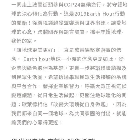
一同走上波蘭街頭參與COP24氣候遊行，將守護地
球的決心轉化為行動。這是2019Earth Hour行動
的開始！從環境議題發聲響應與世界串連，讓愛地
球的心念，跨越國界與語言隔閡，攜手守護地球-
我們的家。
「讓地球更美更好」一直是歐萊德堅定落實的信
念， Earth hour地球一小時的信念更是如此，從
企業與綠色夥伴為基礎，更進一步將環境議題擴及
到民眾生活圈，希望透過串聯民眾生活接觸的品牌
與平台合作，發揮企業影響力，呼籲大眾正視氣候
變遷議題，從日常生活做起，更關注地球暖化的問
題；歐萊德相信「改變大環境從自身做起」，因為
我們都來自同一個地球，為共同家園的付出，就能
讓我們的心靠得更近！