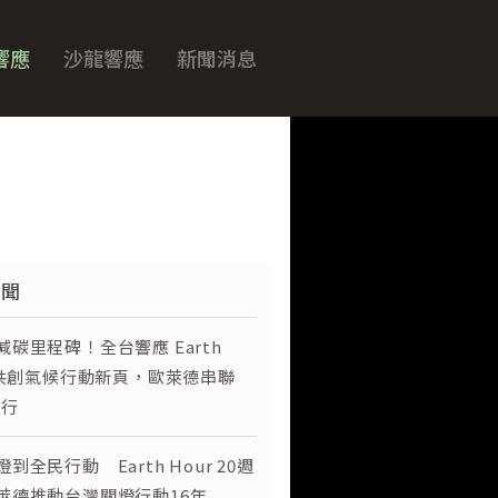
響應
沙龍響應
新聞消息
關於 Earth Hour
名人響應
響應單位
新聞
我要響應
減碳里程碑！全台響應 Earth
沙龍響應
r 共創氣候行動新頁，歐萊德串聯
同行
新聞消息
到全民行動 Earth Hour 20週
萊德推動台灣關燈行動16年