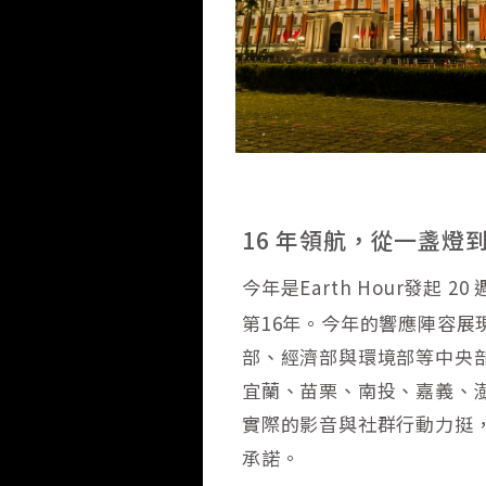
16 年領航，從一盞燈
今年是Earth Hour發起 2
第16年。今年的響應陣容
部、經濟部與環境部等中央
宜蘭、苗栗、南投、嘉義、
實際的影音與社群行動力挺，將
承諾。