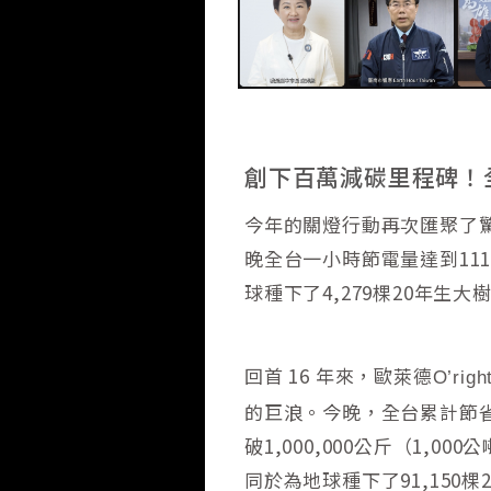
創下百萬減碳里程碑！全
今年的關燈行動再次匯聚了驚
晚全台一小時節電量達到111,
球種下了4,279棵20年生
回首 16 年來，歐萊德
O’righ
的巨浪。今晚，全台累計節省
破1,000,000公斤（1,
同於為地球種下了91,150