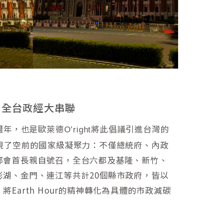
到全台政經大串聯
0 週年，也是歐萊德
將此倡議引進台灣的
O’right
展現了空前的國家級凝聚力：不僅總統府、內政
部會首長親自號召，全台六都及基隆、新竹、
澎湖、金門、連江等共計20個縣市政府，皆以
Earth Hour的精神轉化為具體的市政減碳