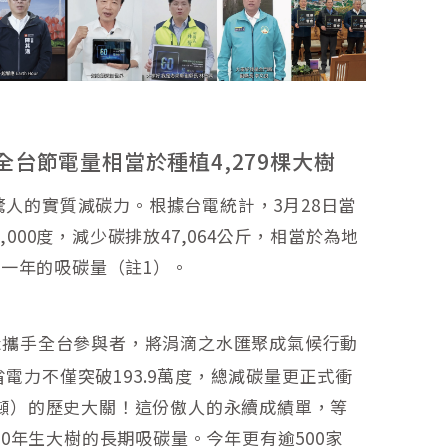
台節電量相當於種植4,279棵大樹
人的實質減碳力。根據台電統計，3月28日當
000度，減少碳排放47,064公斤，相當於為地
大樹一年的吸碳量（註1）。
攜手全台參與者，將涓滴之水匯聚成氣候行動
t
電力不僅突破193.9萬度，總減碳量更正式衝
000公噸）的歷史大關！這份傲人的永續成績單，等
棵20年生大樹的長期吸碳量。今年更有逾500家