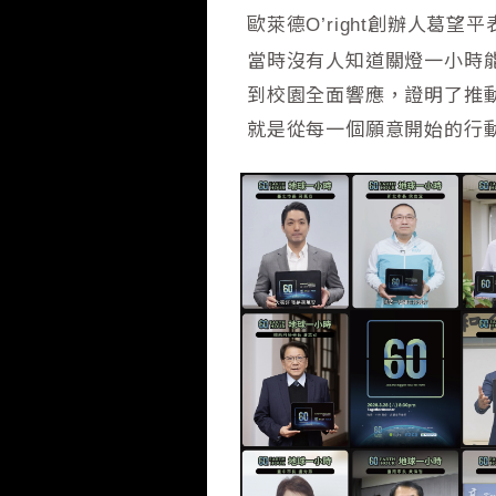
歐萊德
創辦人葛望平表
O’right
當時沒有人知道關燈一小時
到校園全面響應，證明了推
就是從每一個願意開始的行