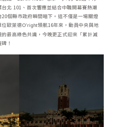
台北 101、首次響應並結合中職開幕賽熱潮
台20個縣市政府瞬間暗下。這不僅是一場關燈
單位歐萊德
領航16年來，動員中央與地
O’right
現的最高綠色共識，今晚更正式迎來「累計減
程碑！