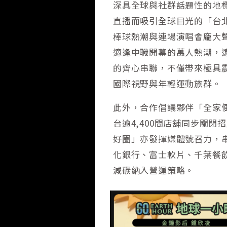
深具全球與社群話題性的地
直播而吸引全球目光的「台北
棒球熱潮與連場演唱會龐大
適逢中職開幕的萬人熱潮，
的齊心串聯，不僅帶來極具
國際視野與年輕運動族群。
此外，合作倡議夥伴「全家
台逾4,400間店舖同步關閉
好圈」亦發揮媒體號召力，
化銀行、富士軟片、千葉餐
減碳納入營運策略。