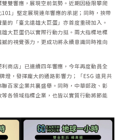
標雙雙響應，展現空前氣勢。近期因極限攀爬
101」堅定展現連年響應的承諾；同時，挾帶
聲量的「臺北遠雄大巨蛋」亦首度重磅加入。
遠雄大巨蛋仍以實際行動力挺。兩大指標地標
震撼的視覺張力，更成功將永續意識同時推向
便利商店」已連續四年響應，今年再度動員全
招牌燈，發揮龐大的通路影響力；「ESG 遠見共
串聯百家企業共襄盛舉。同時，中華郵政、彰
飲等各領域指標企業，也皆以實質行動將節能