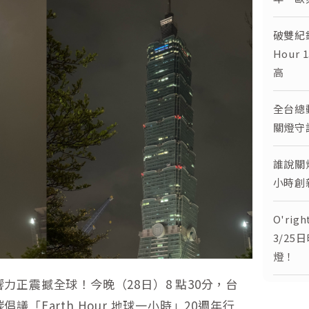
破雙紀
Hour
高
全台總動
關燈守
誰說關
小時創
O'r
3/25
燈！
力正震撼全球！今晚（28日）8 點30分，台
「Earth Hour 地球一小時」20週年行