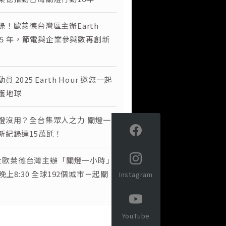
錄！歐萊德台灣區主辦Earth
 15 年，節電與企業參與數再創新
員 2025 Earth Hour 邀您一起
護地球
燈沒用？全台集眾人之力 關燈一
新紀錄達15萬瓩！
ight歐萊德台灣主辦「關燈一小時」
日晚上8:30 全球192個城市ㄧ起關
Instagram
YouTube