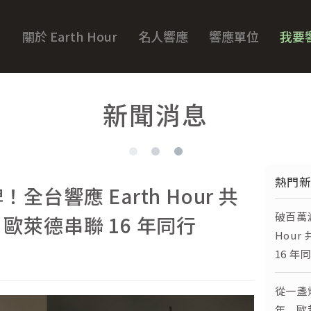
關於 Earth Hour
名人響應
響應單位
我要
新聞消息
熱門
台響應 Earth Hour 共
破百萬
歐萊德串聯 16 年同行
Hou
16 年
從一盞燈
年 歐